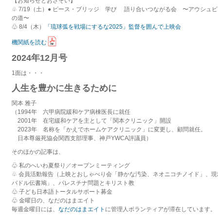
【お知らせとおさそい】
♧ 7/19（土）● ピース・ブリッジ 学び 語り合いつながる会 〜アウシュ
の道〜
♧ 8/4（木）
「琉球弧を戦場にするな2025」監督を囲んで上映会
機関紙を読む
2024年12月号
1面は・・・
人生を豊かに生きるために
関本 雅子
（1994年 六甲病院緩和ケア病棟医長に就任
2001年 在宅緩和ケアを主として「関本クリニック」開設
2023年 名称を「かえでホームケアクリニック」に変更し、顧問就任。
日本尊厳死協会関西支部理事、神戸YWCA評議員）
そのほかの記事は、
♧ 私のへいわ夏祭り／オープンミーティング
♧ 会員活動報告（上映とおしゃべり会「静かな汚染、ネオニコチノイド」、
バドル伝書鳩」、パレスチナ問題とキリスト教
♧ 子ども日本語トータルサポート募金
♧ 金曜日の、なだのはまエイト
毎週金曜日には、
なだのはまエイト
に管理人ボランティアが滞在しています。