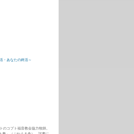
終活・あなたの終活～
ジプトのコプト福音教会協力牧師。
ト教」（ぷねうま舎）。訳書に