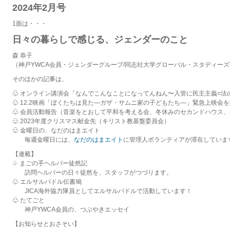
2024年2月号
1面は・・・
日々の暮らしで感じる、ジェンダーのこと
森 恭子
（神戸YWCA会員・ジェンダーグループ/同志社大学グローバル・スタディー
そのほかの記事は、
♧ オンライン講演会「なんでこんなことになってんねん〜入管に民主主義=法
♧ 12.2映画「ぼくたちは見た—ガザ・サムニ家の子どもたち—」緊急上映会
♧ 会員活動報告（音楽をとおして平和を考える会、冬休みのセカンドハウス
♧ 2023年度クリスマス献金先（キリスト教基盤委員会）
♧ 金曜日の、なだのはまエイト
毎週金曜日には、
なだのはまエイト
に管理人ボランティアが滞在していま
【連載】
♧ まごの手ヘルパー徒然記
訪問ヘルパーの日々徒然を、スタッフがつづります。
♧ エルサルバドル伝書鳩
JICA海外協力隊員としてエルサルバドルで活動しています！
♧ たてごと
神戸YWCA会員の、つぶやきエッセイ
【お知らせとおさそい】