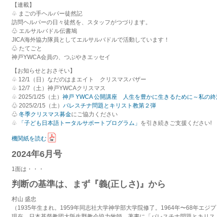
【連載】
♧ まごの手ヘルパー徒然記
訪問ヘルパーの日々徒然を、スタッフがつづります。
♧ エルサルバドル伝書鳩
JICA海外協力隊員としてエルサルバドルで活動しています！
♧ たてごと
神戸YWCA会員の、つぶやきエッセイ
【お知らせとおさそい】
♧ 12/1（日）なだのはまエイト クリスマスバザー
♧ 12/7（土）神戸YWCAクリスマス
♧ 2025/1/25（土）
神戸 YWCA 公開講座 人生を豊かに生きるために～私の
♧ 2025/2/15（土）
パレスチナ問題とキリスト教第２弾
♧
冬季クリスマス募金
にご協力ください
♧
「子ども日本語トータルサポートプログラム」
を引き続きご支援ください!
機関紙を読む
2024年6月号
1面は・・・
判断の基準は、まず『義
(
正しさ
)
』から
村山 盛忠
（1935年生まれ。1959年同志社大学神学部大学院修了。1964年〜68年エ
現在、日本基督教団大阪生野教会協力牧師。著書に「パレスチナ問題とキリス