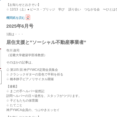
【お知らせとおさそい】
♧ 12/13（土）● ピース・ブリッジ 学び 語り合い つながる会 〜ひと
機関紙を読む
2025年6月号
1面は・・・
居住支援と”ソーシャル不動産事業者”
寺川 政司
（近畿大学建築学部准教授）
そのほかの記事は、
♧ 第105 回 神戸YWCA定期会員集会
♧ クラシックギターの音色で平和を祈る
♧ 橋本静子ピアノリサイタル開催
【連載】
♧ まごの手ヘルパー徒然記
訪問ヘルパーの日々徒然を、スタッフがつづります。
♧ 子どもたちの保育園
♧ たてごと
神戸YWCA会員の、つぶやきエッセイ