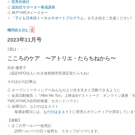
♧
世界祈祷日
♧
認知症サポーター養成講座
♧ 神戸YWCAイースター
♧
「子ども日本語トータルサポートプログラム」
を引き続きご支援ください!
機関紙を読む
2023年11月号
1面は・・・
こころのケア 〜アトリエ・たらちねから〜
矢吹 優美子
（認定NPO法人いわき放射能市民測定室たらちね）
そのほかの記事は、
♧ オープンミーティング〜みんながより生き生きと活動できるように
♧ 会員活動報告（『After Me Too』上映会&ゲストトーク、オンライン講座
YWCA/YMCA合同祈祷週、セカンドハウス）
♧ 金曜日の、なだのはまエイト
毎週金曜日には、
なだのはまエイト
に管理人ボランティアが滞在していま
【連載】
♧ まごの手ヘルパー徒然記
訪問ヘルパーの日々徒然を、スタッフがつづります。