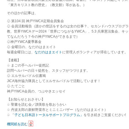
「東方キリスト教の歴史」（教文館）等がある。）
そのほかの記事は、
♧
第104 回
神戸YWCA定期会員集会
♧ 会員活動報告（誰かの世話をするのは女の仕事？、セカンドハウスプログ
教、世界YWCA デー2024「世界につながるYWCA」、5.3 兵庫憲法集会、
てなんだろう？今の神戸YWCAができるまで）
♧神戸YWCA夏季募金
♧ 金曜日の、なだのはまエイト
毎週金曜日には、
なだのはまエイト
に管理人ボランティアが滞在しています。
【連載】
♧ まごの手ヘルパー徒然記
訪問ヘルパーの日々徒然を、スタッフがつづります。
♧ エルサルバドル伝書鳩
JICA海外協力隊員としてエルサルバドルで活動しています！
♧ たてごと
神戸YWCA会員の、つぶやきエッセイ
【お知らせとおさそい】
♧ 聖書を読む会／讃美歌を歌おうかい
♧ 丹波太郎の新鮮野菜市とミニミニバザー（なだのはまエイト）
♧
「子ども日本語トータルサポートプログラム」
を引き続きご支援ください!
機関紙を読む