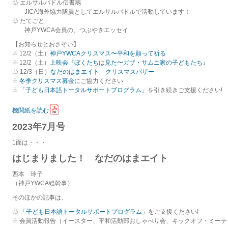
♧ エルサルバドル伝書鳩
JICA海外協力隊員としてエルサルバドルで活動しています！
♧ たてごと
神戸YWCA会員の、つぶやきエッセイ
【お知らせとおさそい】
♧ 12/2（土）
神戸YWCAクリスマス〜平和を願って祈る
♧ 12/2（土）
上映会『ぼくたちは見た〜ガザ・サムニ家の子どもたち』
♧ 12/3（日）
なだのはまエイト クリスマスバザー
♧
冬季クリスマス募金
にご協力ください
♧
「子ども日本語トータルサポートプログラム」
を引き続きご支援ください!
機関紙を読む
2023年7月号
1面は・・・
はじまりました！ なだのはまエイト
西本 玲子
（神戸YWCA総幹事）
そのほかの記事は、
♧
「子ども日本語トータルサポートプログラム」
をご支援ください!
♧ 会員活動報告（イースター、平和活動部おしゃべり会、キックオフ・ミーテ