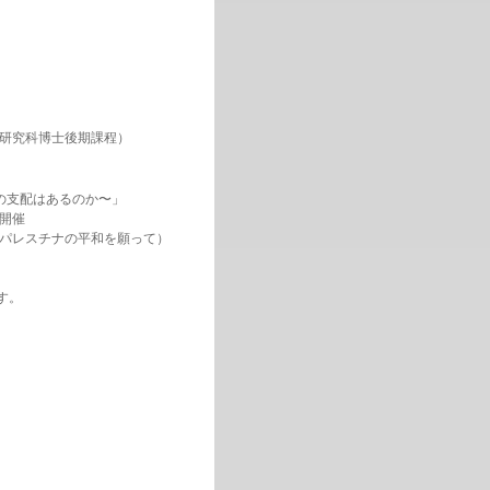
ズ研究科博士後期課程）
の支配はあるのか〜」
を開催
、パレスチナの平和を願って）
す。