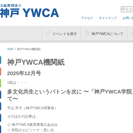
アクセス
サイトマップ
お問い
イベントを探す
神戸YWCAについて
TOP
> 神戸YWCA機関紙
神戸YWCA機関紙
2025年12月号
1面は・・・
多文化共生というバトンを次に 〜「神戸YWCA学
て〜
平山 芳子（神戸YWCA理事長）
そのほかの記事は、
♧ 神戸YWCA教育事業のあゆみ
♧ 学院のエピソード・思い出