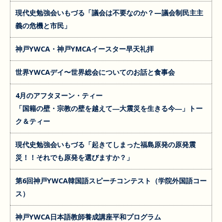
現代史勉強会いもづる「議会は不要なのか？—議会制民主主
義の危機と市民」
神戸YWCA・神戸YMCAイースター早天礼拝
世界YWCAデイ〜世界総会についてのお話と食事会
4月のアフタヌーン・ティー
「国籍の壁・宗教の壁を越えて―大震災を生きる今―」トー
ク＆ティー
現代史勉強会いもづる「起きてしまった福島原発の原発震
災！！それでも原発を選びますか？」
第6回神戸YWCA韓国語スピーチコンテスト（学院外国語コー
ス）
神戸YWCA日本語教師養成講座平和プログラム