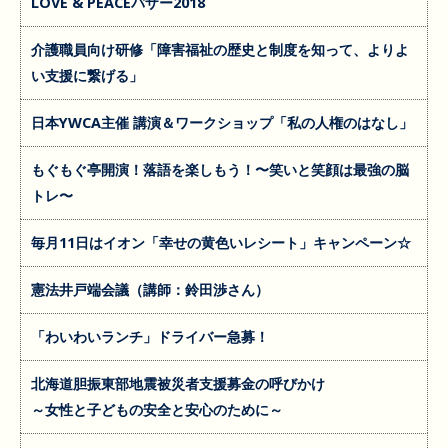
LOVE & PEACEバザー2018
介護職員向け研修「障害福祉の歴史と制度を知って、よりよ
い支援に繋げる」
日本YWCA主催 講演＆ワークショップ「私の人権のはなし」
もぐもぐ亭開演！落語を楽しもう！〜笑いと笑顔は最強の脳
トレ〜
毎月11日はイオン「幸せの黄色いレシート」キャンペーン☆
憲法井戸端会議（講師：鈴田渉さん）
「わいわいランチ」ドライバー急募！
北海道胆振東部地震被災者支援募金の呼びかけ
～女性と子どもの安全と安心のために～