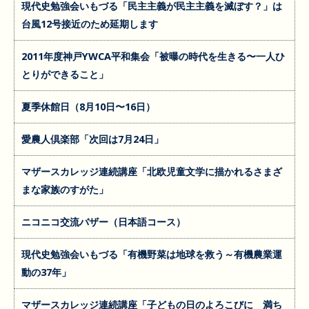
現代史勉強会いもづる「民主主義が民主主義を滅ぼす？」は
台風12号接近のため延期します
2011年度神戸YWCA平和集会「被曝の時代を生きる〜一人ひ
とりができること」
夏季休館日（8月10日〜16日）
愛農人倶楽部「次回は7月24日」
マザースカレッジ連続講座「北欧児童文学に描かれるさまざ
まな家族のすがた」
ニコニコ交流バザー（日本語コース）
現代史勉強会いもづる「有機野菜は地球を救う～有機農業運
動の37年」
マザースカレッジ連続講座「子どもの日のよろこびに 満ち