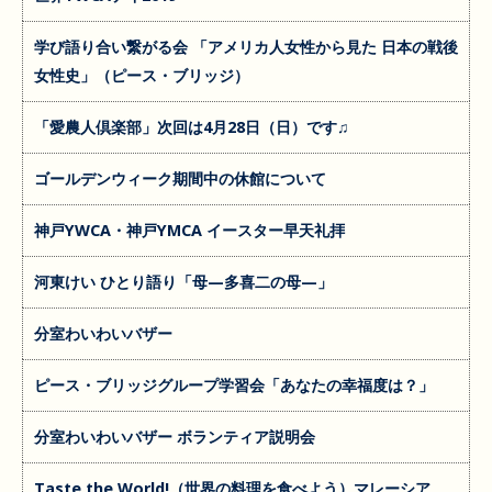
学び語り合い繋がる会 「アメリカ人女性から見た 日本の戦後
女性史」（ピース・ブリッジ）
「愛農人倶楽部」次回は4月28日（日）です♫
ゴールデンウィーク期間中の休館について
神戸YWCA・神戸YMCA イースター早天礼拝
河東けい ひとり語り「母—多喜二の母—」
分室わいわいバザー
ピース・ブリッジグループ学習会「あなたの幸福度は？」
分室わいわいバザー ボランティア説明会
Taste the World!（世界の料理を食べよう）マレーシア