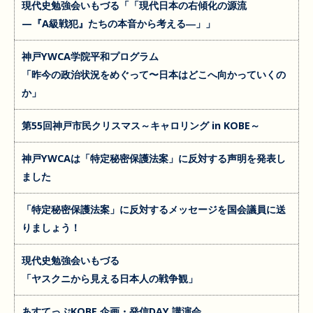
現代史勉強会いもづる「「現代日本の右傾化の源流
—『A級戦犯』たちの本音から考える―」」
神戸YWCA学院平和プログラム
「昨今の政治状況をめぐって〜日本はどこへ向かっていくの
か」
第55回神戸市民クリスマス～キャロリング in KOBE～
神戸YWCAは「特定秘密保護法案」に反対する声明を発表し
ました
「特定秘密保護法案」に反対するメッセージを国会議員に送
りましょう！
現代史勉強会いもづる
「ヤスクニから見える日本人の戦争観」
あすてっぷKOBE 企画・発信DAY 講演会