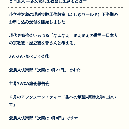
と日系人 ―多文化共生社会に生きるとはー
小学生対象の理科実験工作教室（ふしぎワールド）下半期の
お申し込み受付を開始しました
現代史勉強会いもづる「なぁなぁ まぁまぁの世界ー日本人
の宗教観・歴史観を皆さんと考える」
わいわい食べよう会①
愛農人倶楽部「次回は9月23日」です☆
世界YWCA総会報告会
９月のアフタヌーン・ティー「生への希望–原爆文学におい
て」
愛農人倶楽部「次回は9月4日」です☆