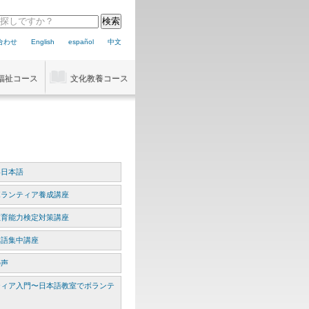
合わせ
English
español
中文
福祉コース
文化教養コース
い日本語
ボランティア養成講座
教育能力検定対策講座
本語集中講座
の声
ティア入門〜日本語教室でボランテ