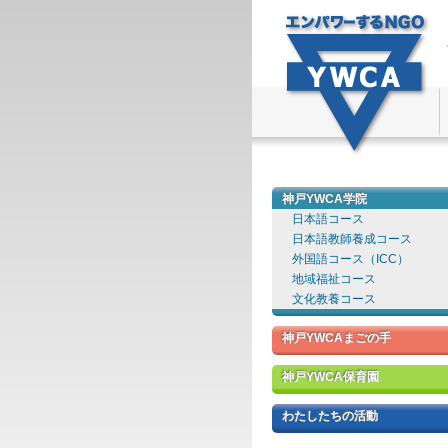
神戸YWCA学院
日本語コース
日本語教師養成コース
外国語コース（ICC）
地域福祉コース
文化教養コース
神戸YWCAまごの手
神戸YWCA保育園
わたしたちの活動