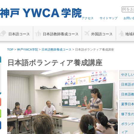
アクセス
サイトマップ
お問い
日本語コース
日本語教師養成コース
外国語コース
地域
TOP
>
神戸YWCA学院
>
日本語教師養成コース
> 日本語ボランティア養成講座
日本語ボランティア養成講座
やさし
日本語
日本語
夏季日
修了生
ボラン
ィア