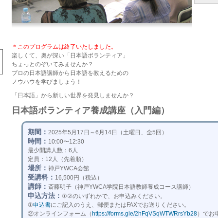
＊このプログラムは終了いたしました。
楽しくて、奥が深い「日本語ボランティア」
ちょっとのぞいてみませんか？
プロの日本語講師から日本語を教えるための
ノウハウを学びましょう！
「日本語」から新しい世界を発見しませんか？
日本語ボランティア養成講座（入門編）
期間：
2025年5月17日～6月14日（土曜日、全5回）
時間：
10:00〜12:30
最少開講人数：6人
定員：12人（先着順）
場所：
神戸YWCA会館
受講料：
16,500円（税込）
講師：
斎藤明子（神戸YWCA学院日本語教師養成コース講師）
申込方法：
①②のいずれかで、お申込みください。
①
申込書
にご記入のうえ、郵便またはFAXでお送りください。
②オンラインフォーム（
https://forms.gle/2hFqVSqWTWRrsYb28
）でお