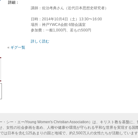
詳細：
講師：佐治考典さん（近代日本思想史研究者）
日時：2014年10月4日（土）13:30〜16:00
場所：神戸YWCA会館 6階会議室
参加費：一般1,000円、若もの500円
詳しく読む
«
ギグ一覧
ー・エー/Young Women's Christian Association）は、キリスト教を
せ、女性の社会参画を進め、人権や健康や環境が守られる平和な世界を実現する国際
今では日本を含む125あまりの国と地域で、約2,500万人の女性たちが活動していま