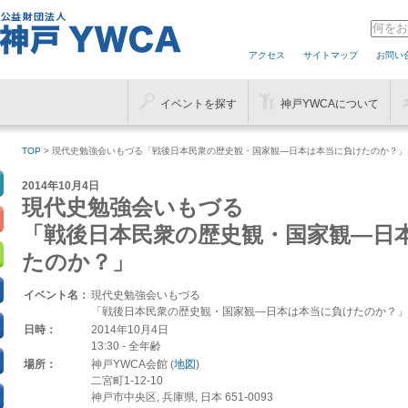
アクセス
サイトマップ
お問い
イベントを探す
神戸YWCAについて
TOP
> 現代史勉強会いもづる「戦後日本民衆の歴史観・国家観—日本は本当に負けたのか？」
2014年10月4日
現代史勉強会いもづる
「戦後日本民衆の歴史観・国家観—日
たのか？」
イベント名：
現代史勉強会いもづる
「戦後日本民衆の歴史観・国家観—日本は本当に負けたのか？」
日時：
2014年10月4日
13:30
-
全年齢
場所：
神戸YWCA会館 (
地図
)
二宮町1-12-10
神戸市中央区, 兵庫県, 日本 651-0093