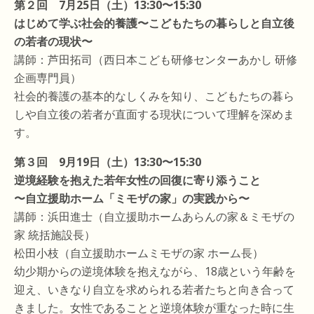
第２回 7月25日（土）13:30〜15:30
はじめて学ぶ社会的養護〜こどもたちの暮らしと自立後
の若者の現状〜
講師：芦田拓司（西日本こども研修センターあかし 研修
企画専門員）
社会的養護の基本的なしくみを知り、こどもたちの暮ら
しや自立後の若者が直面する現状について理解を深めま
す。
第３回 9月19日（土）13:30〜15:30
逆境経験を抱えた若年女性の回復に寄り添うこと
〜自立援助ホーム「ミモザの家」の実践から〜
講師：浜田進士（自立援助ホームあらんの家＆ミモザの
家 統括施設長）
松田小枝（自立援助ホームミモザの家 ホーム長）
幼少期からの逆境体験を抱えながら、18歳という年齢を
迎え、いきなり自立を求められる若者たちと向き合って
きました。女性であることと逆境体験が重なった時に生