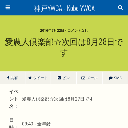
神戸YWCA - Kobe YWCA
2016年7月22日 • コメントなし
愛農人倶楽部☆次回は8月28日で
す
共有
ツイート
ピン
メール
SMS
イベ
ント
愛農人倶楽部☆次回は8月27日です
名：
日
09:40
-
全年齢
時：