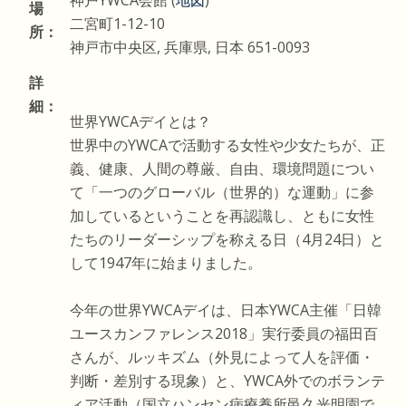
神戸YWCA会館 (
地図
)
場
二宮町1-12-10
所：
神戸市中央区, 兵庫県, 日本 651-0093
詳
細：
世界YWCAデイとは？
世界中のYWCAで活動する女性や少女たちが、正
義、健康、人間の尊厳、自由、環境問題につい
て「一つのグローバル（世界的）な運動」に参
加しているということを再認識し、ともに女性
たちのリーダーシップを称える日（4月24日）と
して1947年に始まりました。
今年の世界YWCAデイは、日本YWCA主催「日韓
ユースカンファレンス2018」実行委員の福田百
さんが、ルッキズム（外見によって人を評価・
判断・差別する現象）と、YWCA外でのボランテ
ィア活動（国立ハンセン病療養所邑久光明園で