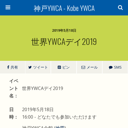
神戸YWCA - Kobe YWCA
2019年5月18日
世界YWCAデイ2019
共有
ツイート
ピン
メール
SMS
イベ
ント
世界YWCAデイ2019
名：
日
2019年5月18日
時：
16:00
-
どなたでも参加いただけます