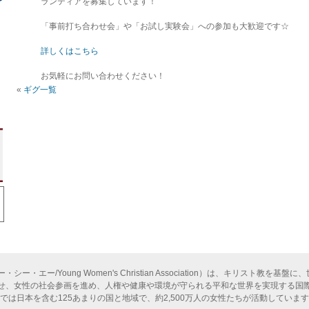
ランティアを募集しています！
「事前打ち合わせ会」や「お試し実験会」への参加も大歓迎です☆
詳しくはこちら
お気軽にお問い合わせください！
«
ギグ一覧
ー・エー/Young Women's Christian Association）は、キリスト教を
せ、女性の社会参画を進め、人権や健康や環境が守られる平和な世界を実現する国際
今では日本を含む125あまりの国と地域で、約2,500万人の女性たちが活動していま