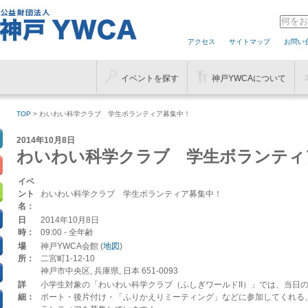
アクセス
サイトマップ
お問い
イベントを探す
神戸YWCAについて
TOP
> わいわい科学クラブ 学生ボランティア募集中！
2014年10月8日
わいわい科学クラブ 学生ボランティ
イベ
ント
わいわい科学クラブ 学生ボランティア募集中！
名：
日
2014年10月8日
時：
09:00
-
全年齢
場
神戸YWCA会館 (
地図
)
所：
二宮町1-12-10
神戸市中央区, 兵庫県, 日本 651-0093
詳
小学生対象の「わいわい科学クラブ（ふしぎワールドII）」では、当日
細：
ポート・後片付け・「ふりかえりミーティング」などに参加してくれる