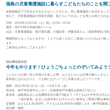
福島の児童養護施設に暮らすこどもたちのことを聞
放射能被災下で生活せざるをえないこどもたち、特に養護施設に生活するこど
加えて、児童養護施設の現状や課題、私たちにできることを考える時となれば
日時：2013年11月23日（土／祝）13:30～15:30
場所：神戸YWCA本館5階チャペル
お話：児童養護施設「堀川愛生園」の施設長・伊藤信彦さん（福島県東白川郡
開催間近となっておりますが、１人でも多くの方にご参加いただければと願っ
ます。
ご参加をお待ちしております！
2013年2月22日
今年もやります！ひょうごちょっとのぞいてみよう
こどもたちが思い切り外遊びを楽しむ間、おとなたちには兵庫の暮らしをちょっ
基本的にはのんびりと、でも時にはディープに兵庫を楽しむツアーです。
期間：2013 年3月 31 日（日）〜4月 5 日（金）
宿泊先：神戸学生青年センター（兵庫県神戸市灘区山田町3丁目1-1）
参加者：福島県あるいは近隣県在住の親子5組まで（子どもは小中学生を中心
＊途中参加、あるいは就学前のお子さんのご参加をご希望の際は事前に
交通費：おとな1人30,000円、子ども1人15,000円を補助します（神戸到着
宿泊費：無料