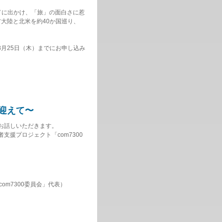
ドに出かけ、「旅」の面白さに惹
ア大陸と北米を約40か国巡り、
01）で8月25日（木）までにお申し込み
を迎えて〜
てお話しいただきます。
支援プロジェクト「com7300
om7300委員会」代表）