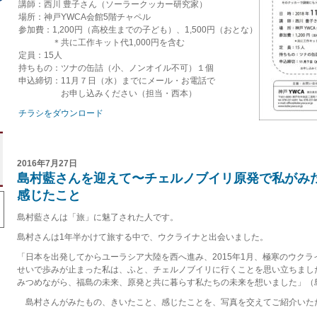
講師：西川 豊子さん（ソーラークッカー研究家）
場所：神戸YWCA会館5階チャペル
参加費：1,200円（高校生までの子ども）、1,500円（おとな）
＊共に工作キット代1,000円を含む
定員：15人
持ちもの：ツナの缶詰（小、ノンオイル不可）１個
申込締切：11月７日（水）までにメール・お電話で
お申し込みください（担当・西本）
チラシをダウンロード
2016年7月27日
島村藍さんを迎えて〜チェルノブイリ原発で私がみ
感じたこと
島村藍さんは「旅」に魅了された人です。
島村さんは1年半かけて旅する中で、ウクライナと出会いました。
「日本を出発してからユーラシア大陸を西へ進み、2015年1月、極寒のウク
せいで歩みが止まった私は、ふと、チェルノブイリに行くことを思い立ちまし
みつめながら、福島の未来、原発と共に暮らす私たちの未来を想いました」（
島村さんがみたもの、きいたこと、感じたことを、写真を交えてご紹介いた