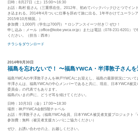
日時：8月27日（土）15:00〜16:30
お話：島村 藍さん（三重県在住。2012年、初めてバックパックひとつでイン
き込まれる。2014年4月ついに仕事を辞めて旅に出る。1年半かけてユーラシ
2015年10月帰国。）
参加費：1,000円（学生は700円）＊ロシアンスイーツ付き♡ ぜひ！
申し込み：メール（office@kobe.ywca.or.jp）または電話（078-231-62
ください。（担当：西本）
チラシをダウンロード
2014年9月30日
福島を忘れないで！ 〜福島YWCA・半澤敦子さん
福島YWCAの半澤敦子さんを神戸YWCAにお迎えし、福島の最新状況につい
半澤さんは、福島YWCAの中心メンバーであると共に、現在、日本YWCA被災者
委員会」の代表でもあります。
福島のいまの声に、どうぞ耳を傾けてください。
日時：10月3日（金）17:00〜18:30
場所：神戸YWCA会館5階チャペル
お話：半澤敦子さん（福島YWCA会員、日本YWCA 被災者支援プロジェクト「c
参加費：無料（被災者支援カンパにご協力ください）
ぜひ、お誘い合わせの上、お越しください。