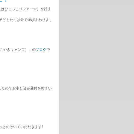
ムはひょっこりツアー☆）が始ま
子どもたちは外で遊びまわりまし
たこやきキャンプ）」の
ブログ
で
したのでお申し込み受付を終了い
っとのぞいていただきます!