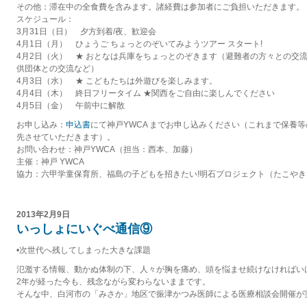
その他：滞在中の全食費を含みます。諸経費は参加者にご負担いただきます。
スケジュール：
3月31日（日） 夕方到着/夜、歓迎会
4月1日（月） ひょうご ちょっとのぞいてみようツアー スタート!
4月2日（火） ★ おとなは兵庫をちょっとのぞきます（避難者の方々との交流
供団体との交流など）
4月3日（水） ★ こどもたちは外遊びを楽しみます。
4月4日（木） 終日フリータイム ★関西をご自由に楽しんでください
4月5日（金） 午前中に解散
お申し込み：
申込書
にて神戸YWCA までお申し込みください（これまで保養
先させていただきます）。
お問い合わせ：神戸YWCA（担当：西本、加藤）
主催：神戸 YWCA
協力：六甲学童保育所、福島の子どもを招きたい!明石プロジェクト（たこやき
2013年2月9日
いっしょにいぐべ通信⑨
•次世代へ残してしまった大きな課題
氾濫する情報、動かぬ体制の下、人々が胸を痛め、頭を悩ませ続けなければい
2年が経った今も、残念ながら変わらないままです。
そんな中、白河市の「みさか」地区で振津かつみ医師による医療相談会開催が