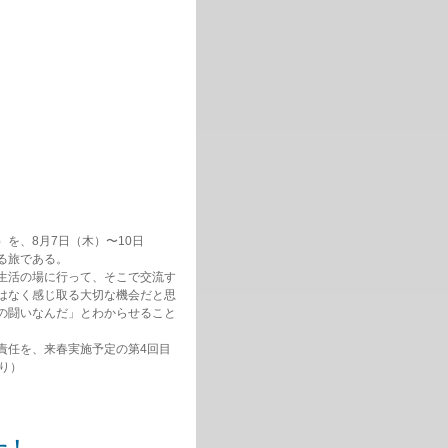
を、8月7日（木）〜10日
る旅である。
生活の場に行って、そこで交流す
はなく感じ取る大切な機会だと思
の闘いなんだ」とわからせること
責任を、来春実施予定の第4回目
り）
た！