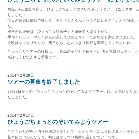
福島から5家族を迎え、ひょうごちょっとのぞいてみようツアー（ニックネー
りました！
今日の須磨は快晴で暖かく、みなさんふくふくハウスに到着早々近所を散歩、
た。
夕方の歓迎会は「ひょっこり須磨子」の司会で大盛り上がり。
手づくりカレーやたくさんの差し入れのごちそうでおなかも満たされました。
今晩はゆっくり休んで、明日から、思いっきり神戸を満喫してくださいね～。
ひょっこりツアーの模様は、「福島の子どもを招きたい!明石プロジェクト（
も詳しくお伝えする予定です。
2014年2月28日
ツアーの募集を終了しました
3月23日からの「ひょうごちょっとのぞいてみようツアー」は、定員になりま
たしました。
2014年2月17日
ひょうごちょっとのぞいてみようツアー
こどもたちが思い切り外遊びを楽しむ間、おとなたちには兵庫の暮らしをちょ
基本的にはのんびりと、時にはがっつり兵庫を楽しむツアーです。