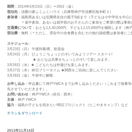
期間
：2014年3月23日（日）〜28日（金）
宿泊先
：須磨の家ふくふくハウス（兵庫県神戸市須磨区桜木町２）
参加者
：福島県あるいは近隣県在住の親子5組まで（子どもは小中学生を中心
＊途中参加、あるいは就学前のお子さんのご参加をご希望の際は事前に
交通費について
：おとな1人30,000円、子ども1人15,000円を補助します
宿泊費
：無料（＊ただし、滞在中の全食費を含むその他の諸経費は参加者にご
スケジュール
：
3月23日（日） 午後到着/夜、歓迎会
3月24日（月） ひょうご ちょっとのぞいてみようツアー スタート!
｜ ★ おとなは兵庫をちょっとのぞいて楽しみます。
3月26日（水）★ こどもたちは外遊びを楽しみます。
3月27日（木） 終日フリータイム ★関西をご自由に楽しんでください
3月28日（金） 午前中に解散
お申し込み
：申込書にて神戸YWCA までお申し込みください（これまで保養
先させていただきます）。
お問い合わせ
：神戸YWCA（担当：西本）
主催
：神戸 YWCA
協力
：福島の子どもを招きたい!明石プロジェクト（たこやきキャンプ）など
チラシをダウンロード
2013年11月14日